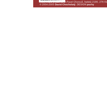
HOSTINEC U JEŠTĚRA Pavel Chorouš, Italská 2190, 276 01 M
© 2004-2005
David Chocholatý
, DESIGN
puchy