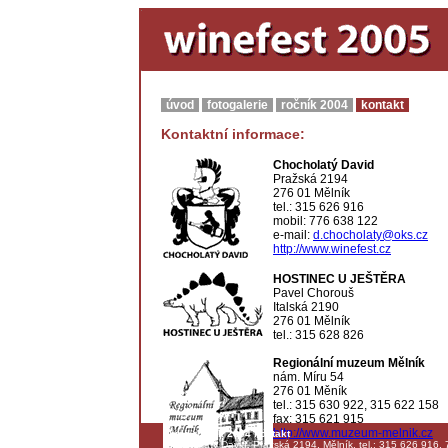
úvod
fotogalerie
ročník 2004
kontakt
Kontaktní informace:
Chocholatý David
Pražská 2194
276 01 Mělník
tel.: 315 626 916
mobil: 776 638 122
e-mail:
d.chocholaty@oks.cz
http://www.winefest.cz
HOSTINEC U JEŠTĚRA
Pavel Chorouš
Italská 2190
276 01 Mělník
tel.: 315 628 826
Regionální muzeum Mělník
nám. Míru 54
276 01 Měník
tel.: 315 630 922, 315 622 158
fax: 315 621 915
http://www.muzeum-melnik.cz
úvod
ročník 2004
kontakt
Chocholatý David, Pražská 2194, Mělník, tel.: 315 626 916, 