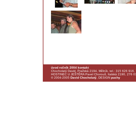
úvod
ročník 2004
kontakt
Chocholatý David, Pražská 2194, Mělník, tel.: 315 626 916,
HOSTINEC U JEŠTĚRA Pavel Chorouš, Italská 2190, 276 01 
© 2004-2005
David Chocholatý
, DESIGN
puchy