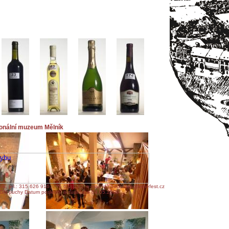
ionální muzeum Mělník
ík, tel.: 315 626 916, 776 638 122, e-mail: d.chocholaty@winefest.cz
GN puchy Datum poslední aktualizace
04.05.2009