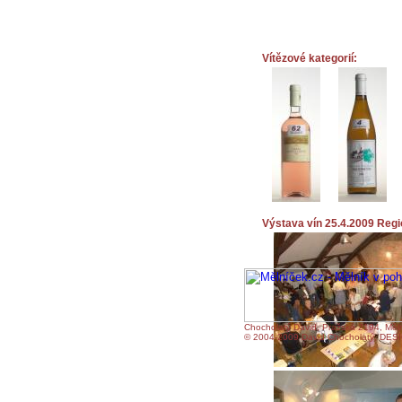
Vítězové kategorií:
Výstava vín 25.4.2009 Reg
Chocholatý David, Pražská 2194, Měln
© 2004-2009 David Chocholatý, DESI