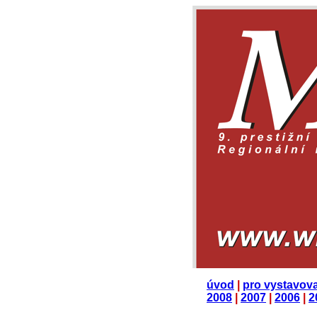
úvod
|
pro vystavova
2008
|
2007
|
2006
|
2