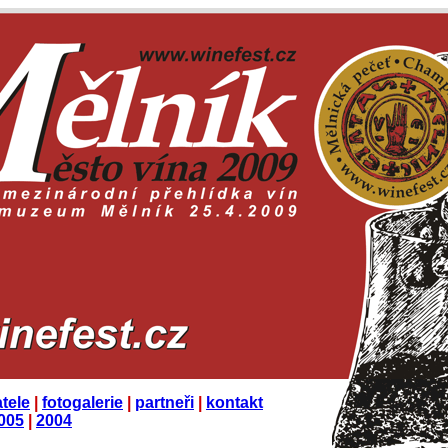
tele
|
fotogalerie
|
partneři
|
kontakt
005
|
2004