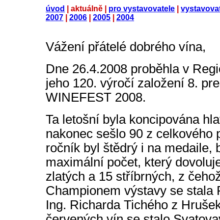
úvod
| aktuálně |
pro vystavovatele
|
vystavova
2007
|
2006
|
2005
|
2004
Vážení přátelé dobrého vína,
Dne 26.4.2008 proběhla v Regi
jeho 120. výročí založení 8. pr
WINEFEST 2008.
Ta letošní byla koncipována hl
nakonec sešlo 90 z celkového p
ročník byl štědrý i na medaile, 
maximální počet, který dovoluje
zlatých a 15 stříbrných, z čeh
Championem výstavy se stala P
Ing. Richarda Tichého z Hruše
červených vín se stalo Svatovav