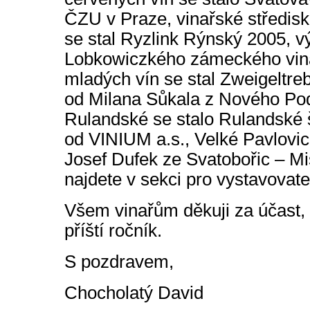
ČZU v Praze, vinařské středisk
se stal Ryzlink Rýnský 2005, vý
Lobkowiczkého zámeckého vina
mladých vín se stal Zweigeltreb
od Milana Sůkala z Nového Po
Rulandské se stalo Rulandské š
od VINIUM a.s., Velké Pavlovice
Josef Dufek ze Svatobořic – Mis
najdete v sekci pro vystavovate
Všem vinařům děkuji za účast,
příští ročník.
S pozdravem,
Chocholatý David